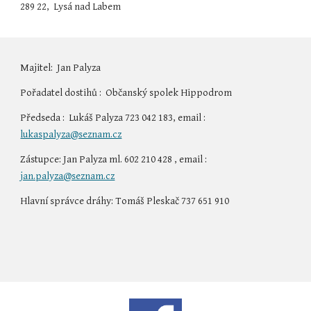
289 22,  Lysá nad Labem
Majitel:  Jan Palyza
Pořadatel dostihů :  Občanský spolek Hippodrom 
Předseda :  Lukáš Palyza 723 042 183, email : 
lukaspalyza@seznam.cz
Zástupce: Jan Palyza ml. 602 210 428 , email : 
jan.palyza@seznam.cz
Hlavní správce dráhy: Tomáš Pleskač 737 651 910